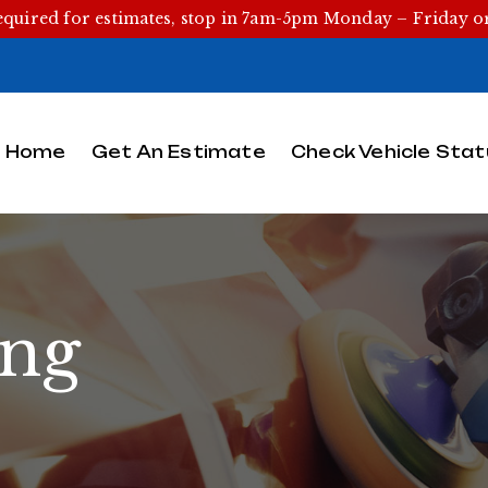
equired for estimates, stop in 7am-5pm Monday – Friday 
Home
Get An Estimate
Check Vehicle Stat
ing